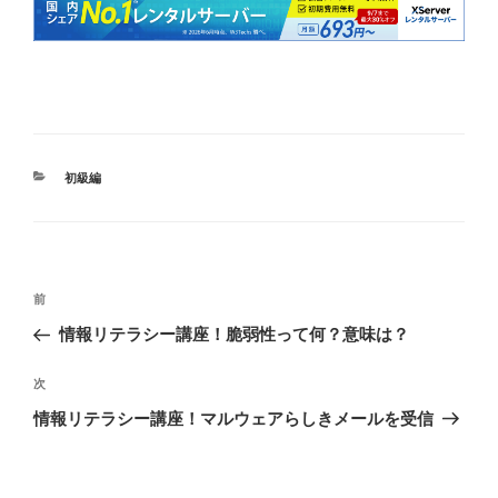
カ
初級編
テ
ゴ
リ
ー
投
過
前
稿
去
情報リテラシー講座！脆弱性って何？意味は？
ナ
の
ビ
投
次
次
稿
ゲ
の
情報リテラシー講座！マルウェアらしきメールを受信
投
ー
稿
シ