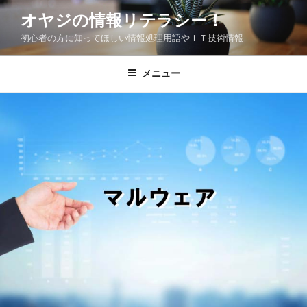
コ
オヤジの情報リテラシー！
ン
初心者の方に知ってほしい情報処理用語やＩＴ技術情報
テ
ン
ツ
メニュー
へ
ス
キ
ッ
プ