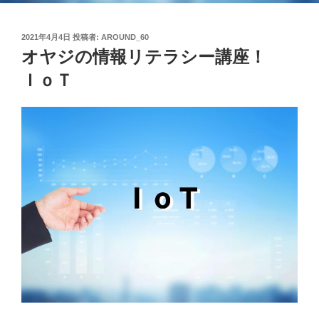
投
2021年4月4日
投稿者:
AROUND_60
稿
オヤジの情報リテラシー講座！
日:
ＩｏＴ