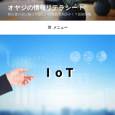
コ
オヤジの情報リテラシー！
ン
初心者の方に知ってほしい情報処理用語やＩＴ技術情報
テ
ン
ツ
メニュー
へ
ス
キ
ッ
プ