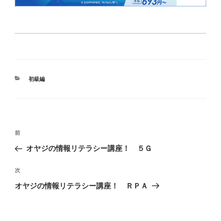
カ
初級編
テ
ゴ
リ
ー
投
過
前
稿
去
オヤジの情報リテラシー講座！ ５Ｇ
ナ
の
ビ
投
次
次
稿
ゲ
の
オヤジの情報リテラシー講座！ ＲＰＡ
投
ー
稿
シ